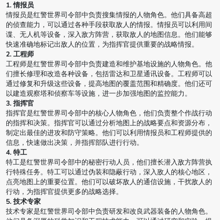
1. 情报员
情报员是红警世界司令部中负责搜集情报的人物角色。他们具备高超
的侦查能力，可以通过各种手段获取敌人的情报。情报员可以利用间
谍、无人机等设备，深入敌方阵营，获取敌人的地图信息。他们能够
快速准确地标记出敌人的位置，为指挥官提供重要的战略情报。
2. 工程师
工程师是红警世界司令部中负责建造和维护基地设施的人物角色。他
们擅长修理和改造各种设备，包括雷达和卫星通讯设备。工程师可以
通过修复和升级这些设备，提高地图的覆盖范围和精确度。他们还可
以建造观察塔和侦察车等设施，进一步加强地图的监控能力。
3. 指挥官
指挥官是红警世界司令部中的核心人物角色，他们负责整个作战行动
的指挥和决策。指挥官可以通过分析地图上的战略要点和资源分布，
制定出最佳的进攻和防守策略。他们可以利用情报员和工程师提供的
信息，快速做出决策，并指挥部队进行行动。
4. 特工
特工是红警世界司令部中的秘密行动人员，他们擅长潜入敌方阵营执
行特殊任务。特工可以通过伪装和隐蔽行动，深入敌人的核心地区，
点亮地图上的重要位置。他们可以破坏敌人的通信设施，干扰敌人的
行动，为指挥官提供更多的战略选择。
5. 技术专家
技术专家是红警世界司令部中负责研发和改良武器装备的人物角色。