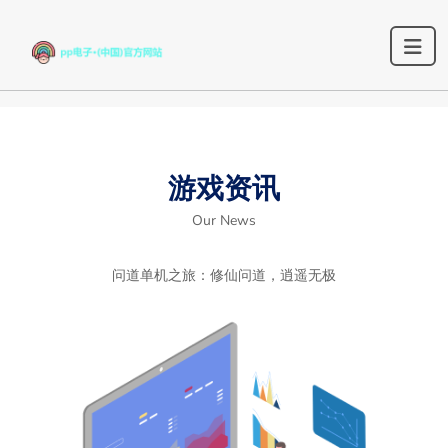
游戏资讯
Our News
问道单机之旅：修仙问道，逍遥无极