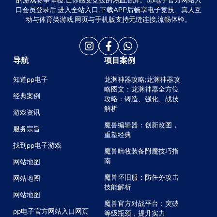
的游戏赛事体验,让你感受竞技的热血澎湃。pp电子官方网站入
口会员登录后,进入全站入口,下载APP后畅享电子竞技、真人互
动与体育类游戏,网页与手机版支持无缝连接,流畅体验。
导航
项目案例
知道pp电子
龙渊神器攻略;龙渊神器攻
略图文：龙渊神器全方位
经典案例
攻略：铸造、强化、战技
解析
游戏资讯
魔兽编辑器：创新改图，
服务宗旨
重塑经典
找到pp电子游戏
魔兽暗牧装备附魔技巧指
南
网站地图
魔兽怀旧服：防任务攻击
网站地图
技能解析
网站地图
魔兽官方对战平台：突破
pp电子官方网站入口网页
等级瓶颈，提升实力